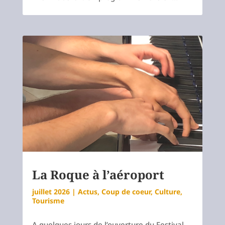
La Roque à l’aéroport
juillet 2026
|
Actus
,
Coup de coeur
,
Culture
,
Tourisme
A quelques jours de l’ouverture du Festival