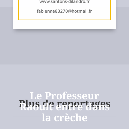
www.santons-dilandro.fr
fabienne83270@hotmail.fr
Le Professeur
Plus de reportages
Raoult entre dans
la crèche