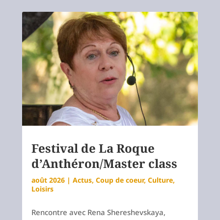
Festival de La Roque
d’Anthéron/Master class
août 2026
|
Actus
,
Coup de coeur
,
Culture
,
Loisirs
Rencontre avec Rena Shereshevskaya,