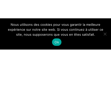
Nous utilisons des cookies pour vous garantir la meilleure
expérience sur notre site web. Si vous continuez à utiliser ce
site, nous supposerons que vous en êtes satisfait.
Les Bacchantes Aix, c’est reparti !
Après
Ok
l’édition 2020 reportée à cause du Covid,
c’est
le 14 novembre
que l’on vous attend tous au
Stade Carcassonne pour une nouvelle épreuve
qui s’annonce – une fois encore – sportive et
conviviale.
Cette
« course pas sérieuse…pour une cause
sérieuse »
, soutenue par la Mairie d’Aix,
collecte des fonds au profit de la recherche