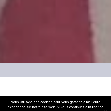
Les Bacchantes Aix, un succés !
Après l’édition
Nous utilisons des cookies pour vous garantir la meilleure
expérience sur notre site web. Si vous continuez à utiliser ce
2020 reportée à cause du Covid, nous étions