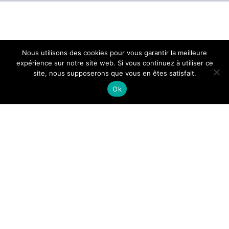
Nous utilisons des cookies pour vous garantir la meilleure
expérience sur notre site web. Si vous continuez à utiliser ce
site, nous supposerons que vous en êtes satisfait.
Autrefois, de fabrication locale, l’espadrille
Ok
marseillaise renaît grâce à la marque
Espigas
:
le rêve fou de la famille Perret
. Cette
aventure familiale débute par un long road trip
d’une année sur le continent américain, avec
leurs 5 enfants à bord… En Argentine, ils sont
séduits par les
alpargatas
, les espadrilles des
gauchos ! De retour à Marseille, ils décident de
fabriquer leurs propres espadrilles en