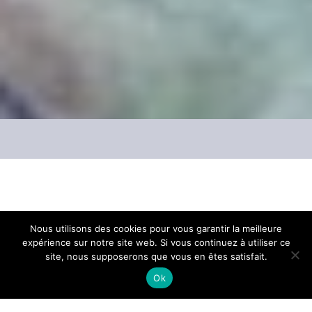
Gros plan sur «
Initiative/Terre de
Nous utilisons des cookies pour vous garantir la meilleure
expérience sur notre site web. Si vous continuez à utiliser ce
Vaucluse
», l’une des 223 plateformes du
site, nous supposerons que vous en êtes satisfait.
réseau
Initiative France
, 1er réseau
Ok
d’accompagnement et de financement de la