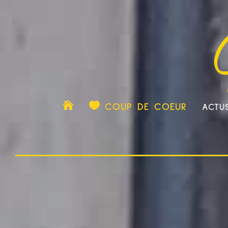

COUP DE COEUR
ACTU