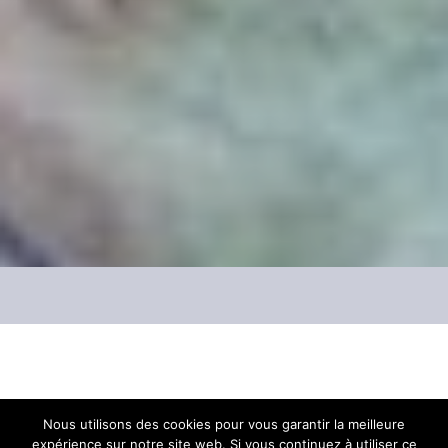
Quatre cent mille euros
. C’est le montant de
Nous utilisons des cookies pour vous garantir la meilleure
expérience sur notre site web. Si vous continuez à utiliser ce