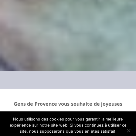
Gens de Provence vous souhaite de joyeuses
fêtes de fin d’année, en Provence bien sûr !
Nous utilisons des cookies pour vous garantir la meilleure
Des souhaits avec, en fond,
Le Bal des
expérience sur notre site web. Si vous continuez à utiliser ce
site, nous supposerons que vous en êtes satisfait.
Lucioles
. Un feu d’artifice nouvelle génération,