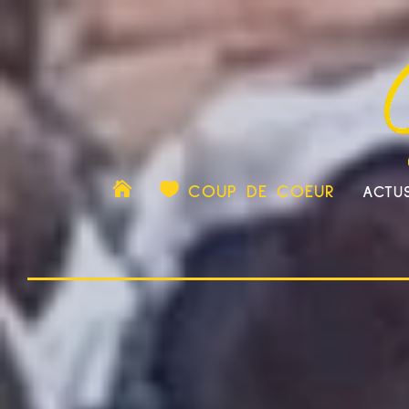

COUP DE COEUR
ACTU