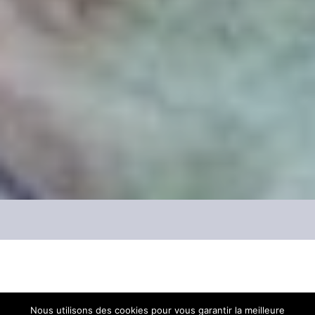
C’est le Festival à ne pas rater en cette fin
Nous utilisons des cookies pour vous garantir la meilleure