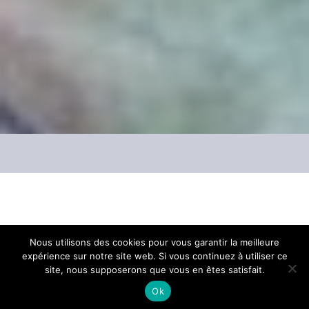
Le Mercredi 17 juillet 2024 à 21h30 au
Nous utilisons des cookies pour vous garantir la meilleure
expérience sur notre site web. Si vous continuez à utiliser ce
Théâtre de l’Archevêché à Aix-en-Provence
:
site, nous supposerons que vous en êtes satisfait.
un rendez-vous à retenir au coeur de l’été.
Ok