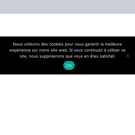
Nous utilisons des cookies pour vous garantir la meilleure
expérience sur notre site web. Si vous continuez à utiliser ce
site, nous supposerons que vous en êtes satisfait.
Provence Rugby
est toujours invaincu à
Ok
domicile après une sixième victoire arrachée -
dans la douleur- face à Nice (33 à 30).
Les aixois ont une nouvelle fois joué à se faire
peur, ne réussissant à inscrire l’essai de la
victoire par Josh Tyrell qu’à la 78ème minute !
Gens de Provence était en salle de presse
où