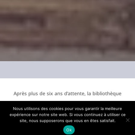
Après plus de six ans d’attente, la bibliothèque
Renaud-Barrault vient d’être inaugurée ce
Nous utilisons des cookies pour vous garantir la meilleure
week-end à Avignon. Cet établissement devient
expérience sur notre site web. Si vous continuez à utiliser ce
site, nous supposerons que vous en êtes satisfait.
le navire amiral du Plan Lire, porté par la Ville
Ok
pour faire de la lecture publique une priorité