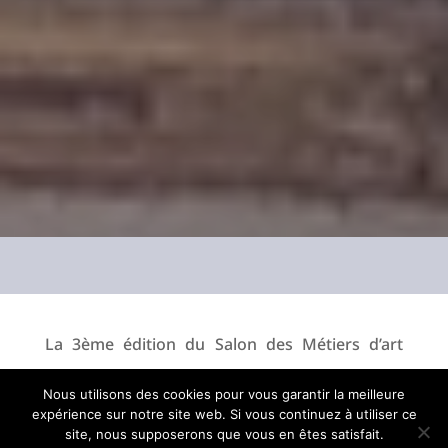
La 3ème édition du Salon des Métiers d’art
faisait escale ce week-end aux Baux-de-
Nous utilisons des cookies pour vous garantir la meilleure
Provence dans les Bouches du Rhône.
expérience sur notre site web. Si vous continuez à utiliser ce
site, nous supposerons que vous en êtes satisfait.
Durant trois jours, 36 artistes professionnels