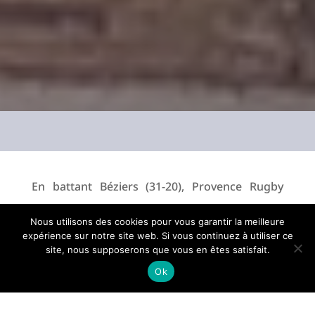
En battant Béziers (31-20), Provence Rugby
confirme son invincibilité à domicile. Grâce à ce
Nous utilisons des cookies pour vous garantir la meilleure
succès, les aixois ont quelque peu écarté les
expérience sur notre site web. Si vous continuez à utiliser ce
site, nous supposerons que vous en êtes satisfait.
biterrois, potentiels candidats aux phases
Ok
finales.
Provence Rugby/Béziers, un bon « plat de