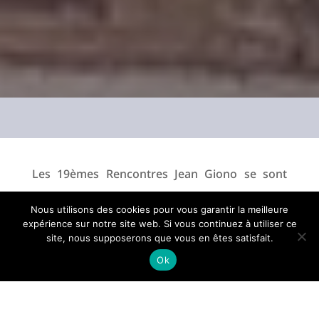
Les 19èmes Rencontres Jean Giono se sont
déroulées non loin de Manosque, dans les
Nous utilisons des cookies pour vous garantir la meilleure
Alpes de Haute-Provence. Organisée par
expérience sur notre site web. Si vous continuez à utiliser ce
site, nous supposerons que vous en êtes satisfait.
l’association des Amis de Jean Giono, l’édition
Ok
2025 avait pour thème « Marcher avec Giono ».
Au programme, promenade pédestre et