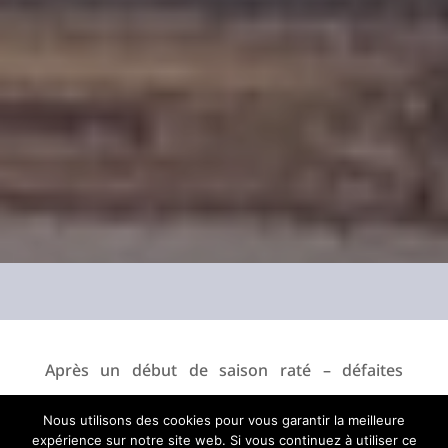
Après un début de saison raté – défaites
contre Angoulême et Valence -, Provence
Nous utilisons des cookies pour vous garantir la meilleure
Rugby devait se racheter ! Mission accomplie
expérience sur notre site web. Si vous continuez à utiliser ce