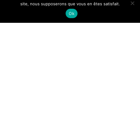
site, nous supposerons que vous en êtes satisfait.
avec une large victoire à domicile face à
Ok
Biarritz (52 à 10). Dans le détail, 7 essais, dont
trois pour le seul Bituniyata. Avec ce succès, les
Noirs, avec sept points, remontent dans la
première partie du classement.
Prochain rendez-vous, véritable test, vendredi
prochain à Vannes !
Vos réactions sont à suivre ci-dessous en
vidéo…