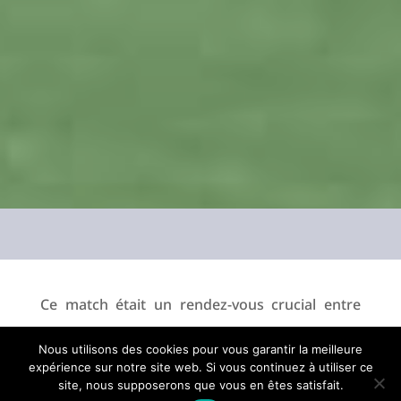
Ce match était un rendez-vous crucial entre
deux formations en quête de la deuxième
Nous utilisons des cookies pour vous garantir la meilleure
place, synonyme d’une demi-finale à la maison.
expérience sur notre site web. Si vous continuez à utiliser ce
site, nous supposerons que vous en êtes satisfait.
Mais une fois encore, Provence Rugby n’a pas