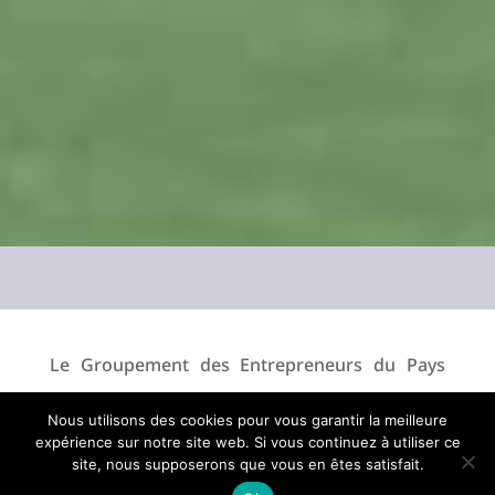
Le Groupement des Entrepreneurs du Pays
d’Aix (GEPA) organisait sa traditionnelle soirée
Nous utilisons des cookies pour vous garantir la meilleure
d’été au Domaine Saint Joseph-Atelier François
expérience sur notre site web. Si vous continuez à utiliser ce
site, nous supposerons que vous en êtes satisfait.
Aubrun, niché dans les collines du Tholonet. À