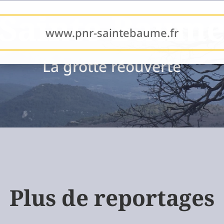
Sainte-Baum
www.pnr-saintebaume.fr
La grotte réouverte
Plus de reportages