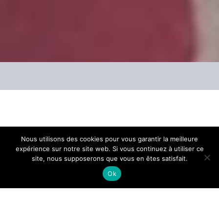
Un projet ambitieux et exceptionnel au
Nous utilisons des cookies pour vous garantir la meilleure
expérience sur notre site web. Si vous continuez à utiliser ce
programme du
Grand Théâtre de Provence
site, nous supposerons que vous en êtes satisfait.
en ce début d’année :
L’Empereur d’Atlantis ou
Ok
le Refus de la mort
, un opéra en un acte et
quatre tableaux de
Viktor Ullmann
. L’œuvre