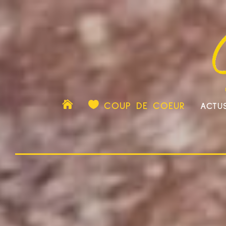

COUP DE COEUR
ACTU