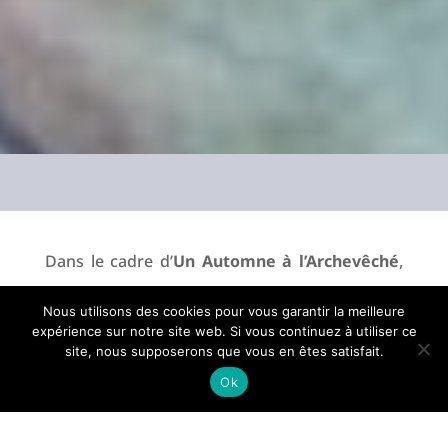
Dans le cadre d’
Un Automne à l’Archevêché
,
Adrien M et Claire B
nous proposent une
Nous utilisons des cookies pour vous garantir la meilleure
installation immersive.
Dernière minute
– le
expérience sur notre site web. Si vous continuez à utiliser ce
site, nous supposerons que vous en êtes satisfait.
titre du spectacle – est conçue autour de
Ok
l’étirement d’une minute, celle juste avant de
franchir le seuil, avant de mourir ou avant de