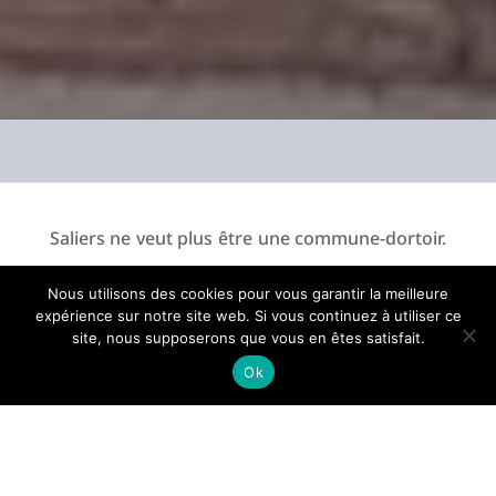
Saliers ne veut plus être une commune-dortoir.
Pour sortir de cette situation, ce village relance
Nous utilisons des cookies pour vous garantir la meilleure
son projet d’implantation d’un commerce à
expérience sur notre site web. Si vous continuez à utiliser ce
site, nous supposerons que vous en êtes satisfait.
travers le dispositif Mon Projet de Boutique.
Ok
Ce week-end, les habitants de Saliers étaient
invités lors dune réunion publique (World Café)
à échanger sur ce projet. Une initiative animée