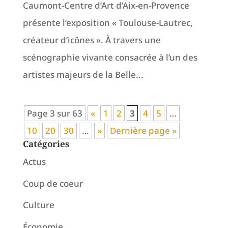
Caumont-Centre d’Art d’Aix-en-Provence
présente l’exposition « Toulouse-Lautrec,
créateur d’icônes ». À travers une
scénographie vivante consacrée à l’un des
artistes majeurs de la Belle...
Page 3 sur 63
«
1
2
3
4
5
…
10
20
30
…
»
Dernière page »
Catégories
Actus
Coup de coeur
Culture
Économie