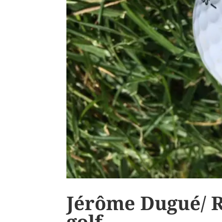
Jérôme Dugué/ 
golf